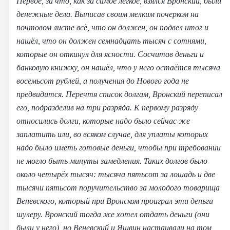
Первое, за что, как за самое лёгкое, взялся Вронский, были
денежные дела. Выписав своим мелким почерком на
почтовом листе всё, что он должен, он подвел итог и
нашёл, что он должен семнадцать тысяч с сотнями,
которые он откинул для ясности. Сосчитав деньги и
банковую книжку, он нашёл, что у него остаётся тысяча
восемьсот рублей, а получения до Нового года не
предвидится. Перечтя список долгам, Вронский переписал
его, подразделив на три разряда. К первому разряду
относились долги, которые надо было сейчас же
заплатить или, во всяком случае, для уплаты которых
надо было иметь готовые деньги, чтобы при требовании
не могло быть минуты замедления. Таких долгов было
около четырёх тысяч: тысяча пятьсот за лошадь и две
тысячи пятьсот поручительство за молодого товарища
Веневского, который при Вронском проиграл эти деньги
шулеру. Вронский тогда же хотел отдать деньги (они
были у него), но Веневский и Яшвин настаивали на том,