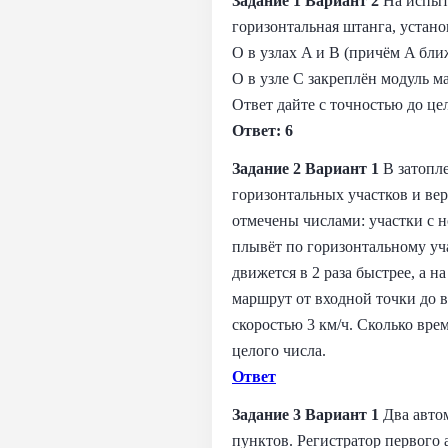
Задание 1 Вариант 2
На испыт
горизонтальная штанга, устано
O в узлах A и B (причём A бли
O в узле C закреплён модуль 
Ответ дайте с точностью до це
Ответ: 6
Задание 2 Вариант 1
В затопл
горизонтальных участков и вер
отмечены числами: участки с 
плывёт по горизонтальному уча
движется в 2 раза быстрее, а 
маршрут от входной точки до в
скоростью 3 км/ч. Сколько вре
целого числа.
Ответ
Задание 3 Вариант 1
Два автом
пунктов. Регистратор первого 