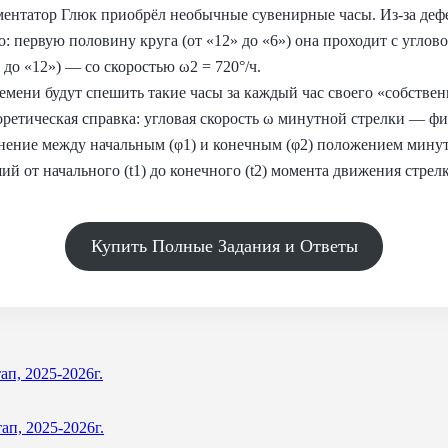
ентатор Глюк приобрёл необычные сувенирные часы. Из-за деф
: первую половину круга (от «12» до «6») она проходит с углово
 до «12») — со скоростью ω2 = 720°/ч.
емени будут спешить такие часы за каждый час своего «собствен
оретическая справка: угловая скорость ω минутной стрелки — фи
енение между начальным (φ1) и конечным (φ2) положением минутно
 от начального (t1) до конечного (t2) момента движения стрел
Купить Полные Задания и Ответы
ап, 2025-2026г.
ап, 2025-2026г.