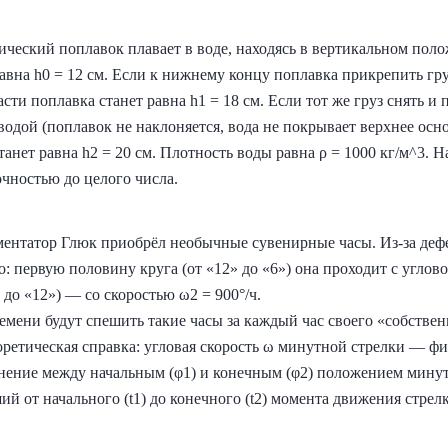
еский поплавок плавает в воде, находясь в вертикальном поло
вна h0 = 12 см. Если к нижнему концу поплавка прикрепить гру
сти поплавка станет равна h1 = 18 см. Если тот же груз снять и
 водой (поплавок не наклоняется, вода не покрывает верхнее осн
анет равна h2 = 20 см. Плотность воды равна ρ = 1000 кг/м^3. Н
точностью до целого числа.
ентатор Глюк приобрёл необычные сувенирные часы. Из-за деф
: первую половину круга (от «12» до «6») она проходит с углово
 до «12») — со скоростью ω2 = 900°/ч.
емени будут спешить такие часы за каждый час своего «собствен
оретическая справка: угловая скорость ω минутной стрелки — фи
енение между начальным (φ1) и конечным (φ2) положением минутно
 от начального (t1) до конечного (t2) момента движения стрел