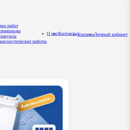
рии работ
лимпиады
О нас
Контакты
Корзина
Личный кабинет
онкурсы
иагностические работы