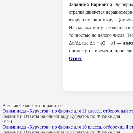
Задание 5 Вариант
2
Эксперим
стрелка движется неравномерно
вторую половину круга (от «6»
На сколько минут реального вр
точностью до целого числа. Те
Δφ/Δt, где Δφ = φ2 − φ1 — изм
промежуток времени, прошедший
Ответ
Вам также может понравиться
Олимпиада «Курчатов» по физике для 11 класса, отборочный эт
Задания и Ответы на олимпиаду Курчатов по Физике для
0
120
Олимпиада «Курчатов» по физике для 10 класса, отборочный эт
Задания и Ответы на олимпиаду Курчатов по Физике для