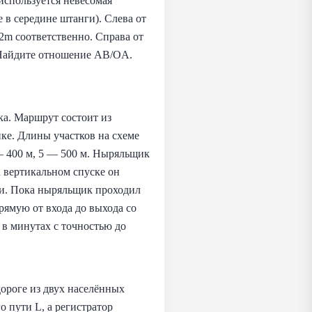
используется невесомая
 в середине штанги). Слева от
2m соответственно. Справа от
. Найдите отношение AB/OA.
а. Маршрут состоит из
нке. Длины участков на схеме
— 400 м, 5 — 500 м. Ныряльщик
а вертикальном спуске он
али. Пока ныряльщик проходил
рямую от входа до выхода со
 в минутах с точностью до
ороге из двух населённых
о пути L, а регистратор