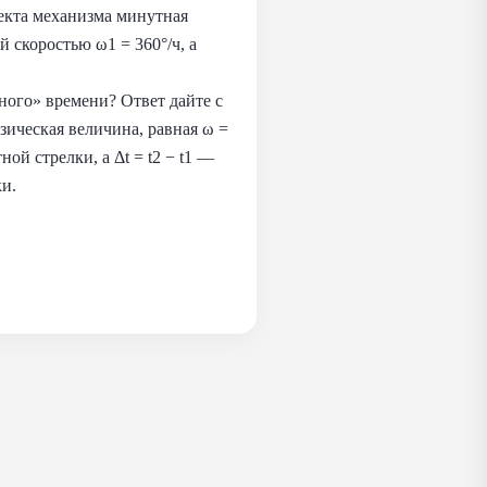
екта механизма минутная
й скоростью ω1 = 360°/ч, а
ного» времени? Ответ дайте с
зическая величина, равная ω =
й стрелки, а Δt = t2 − t1 —
ки.