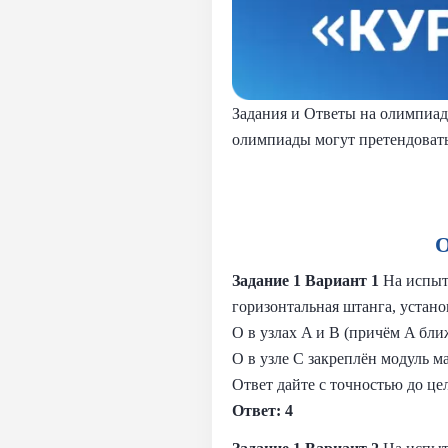
Задания и Ответы на олимпиа
олимпиады могут претендовать
О
Задание 1 Вариант 1
На испыт
горизонтальная штанга, устано
O в узлах A и B (причём A бли
O в узле C закреплён модуль 
Ответ дайте с точностью до це
Ответ: 4