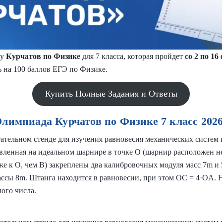
ду
Курчатов по Физике
для 7 класса, которая пройдет
со 2 по 16
 на 100 баллов ЕГЭ по Физике.
Купить Полные Задания и Ответы
лимпиада Курчатов по Физике 7 класс 202
ательном стенде для изучения равновесия механических систем 
вленная на идеальном шарнире в точке O (шарнир расположен не
же к O, чем B) закреплены два калибровочных модуля масс 7m и 
массы 8m. Штанга находится в равновесии, при этом OC = 4·OA
лого числа.