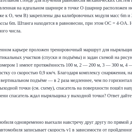
ательном стенде для изучения равновесия механических систем 
вленная на идеальном шарнире в точке O (шарнир расположен не
же к O, чем B) закреплены два калибровочных модуля масс 6m и 
массы 6m. Штанга находится в равновесии, при этом OC = 4·OA
лого числа.
енном карьере проложен тренировочный маршрут для ныряльщик
тикальных участков (спуски и подъёмы) и задан схемой на рису
номером 1 имеют протяжённость 100 м, 2 — 200 м, 3 — 300 м, 4 
стку со скоростью 0,9 км/ч. Благодаря комплексу снаряжения, н
на вертикальном подъёме — в 2 раза медленнее, чем по горизонт
ыходной точки (см. схему), спасатель на поверхности пошёл нап
мени спасатель ждал ныряльщика у выходной точки? Ответ дайте
обиля одновременно выехали навстречу друг другу по прямой д
автомобиля записывает скорость v1 в зависимости от пройденног