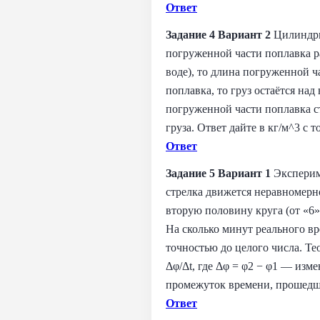
Ответ
Задание 4 Вариант
2
Цилиндрич
погруженной части поплавка ра
воде), то длина погруженной ча
поплавка, то груз остаётся над
погруженной части поплавка ст
груза. Ответ дайте в кг/м^3 с 
Ответ
Задание 5 Вариант
1
Эксперим
стрелка движется неравномерно
вторую половину круга (от «6»
На сколько минут реального вр
точностью до целого числа. Те
Δφ/Δt, где Δφ = φ2 − φ1 — изм
промежуток времени, прошедший
Ответ