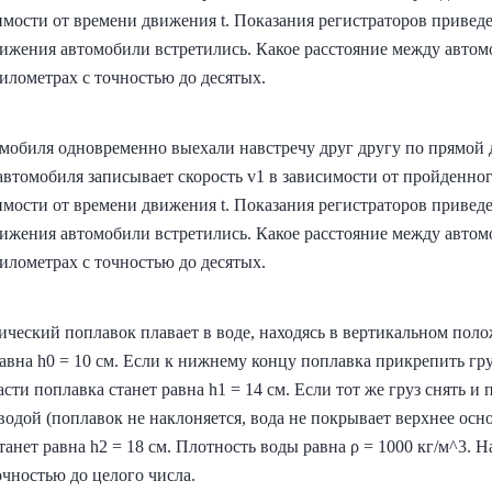
имости от времени движения t. Показания регистраторов приведе
вижения автомобили встретились. Какое расстояние между автом
километрах с точностью до десятых.
обиля одновременно выехали навстречу друг другу по прямой 
автомобиля записывает скорость v1 в зависимости от пройденног
имости от времени движения t. Показания регистраторов приведе
вижения автомобили встретились. Какое расстояние между автом
километрах с точностью до десятых.
еский поплавок плавает в воде, находясь в вертикальном поло
вна h0 = 10 см. Если к нижнему концу поплавка прикрепить гру
сти поплавка станет равна h1 = 14 см. Если тот же груз снять и
 водой (поплавок не наклоняется, вода не покрывает верхнее осн
анет равна h2 = 18 см. Плотность воды равна ρ = 1000 кг/м^3. Н
точностью до целого числа.