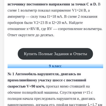
источнику постоянного напряжения за точки C и D.
В
схеме 1 вольтметр показал напряжение V1=24 В, а
амперметр — силу тока I1=18 мА. В схеме 2 показания
приборов были V2=23 В и I2=20 мА. Найдите
отношение x=RV/R, где RV — сопротивление вольтметра.
Ответ округлите до десятых.
Купить Полные Задания и Ответы
9 класс
№ 1
Автомобиль нарушителя, двигаясь по
прямолинейному участку шоссе с постоянной
скоростью V=90 км/ч,
проехал мимо стоявшей на
обочине полицейской машины. Спустя время τ=15 с
полиция начала преследовать нарушителя и, двигаясь
равноускоренно, догнала его, пройдя расстояние L=1,7 км