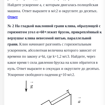
Найдите ускорение a, с которым двигалась полицейская
машина. Ответ выразите в м/с2 и округлите до десятых.
Ответ
№ 2
На гладкой наклонной грани клина, образующей с
горизонтом угол α=60∘лежит брусок, прикреплённый к
верхушке клина невесомой нитью, параллельной
грани.
Клин начинают разгонять с горизонтальным
ускорением, абсолютная величина которого зависит от
времени по закону a=kt, где k=1,2 м/с3. Найдите, через
какое время τ сила давления бруска на клин обратится в
нуль. Ответ выразите в секундах и округлите до десятых.
Ускорение свободного падения g=10 м/с2.