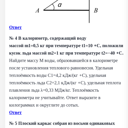
Ответ
№ 4
В калориметр, содержащий воду
массой m1=0,5 кг при температуре t1=10 ∘C, положили
кусок льда массой m2=1 кг при температуре t2=−40 ∘C.
Найдите массу M воды, образовавшейся в калориметре
после установления теплового равновесия. Удельная
теплоёмкость воды C1=4,2 кДж/(кг ∘С), удельная
теплоёмкость льда C2=2,1 кДж/(кг ∘С), удельная теплота
плавления льда λ=0,33 МДж/кг. Теплоёмкость
калориметра не учитывайте. Ответ выразите в
килограммах и округлите до сотых.
Ответ
№ 5
Плоский каркас собран из восьми одинаковых