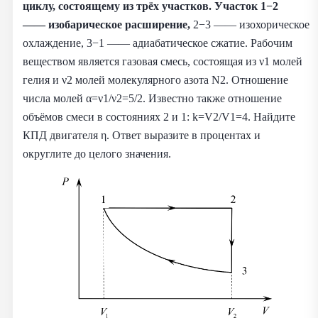
циклу, состоящему из трёх участков. Участок 1−2
—— изобарическое расширение,
2−3 —— изохорическое
охлаждение, 3−1 —— адиабатическое сжатие. Рабочим
веществом является газовая смесь, состоящая из ν1 молей
гелия и ν2 молей молекулярного азота N2. Отношение
числа молей α=ν1/ν2=5/2. Известно также отношение
объёмов смеси в состояниях 2 и 1: k=V2/V1=4. Найдите
КПД двигателя η. Ответ выразите в процентах и
округлите до целого значения.