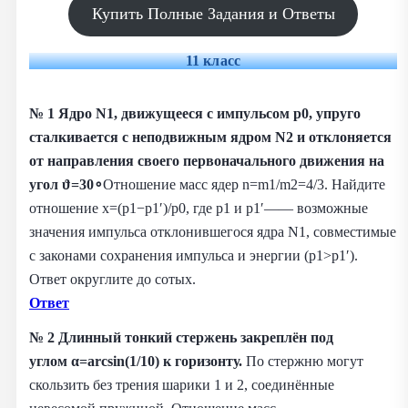
Купить Полные Задания и Ответы
11 класс
№ 1
Ядро N1, движущееся с импульсом p0, упруго
сталкивается с неподвижным ядром N2 и отклоняется
от направления своего первоначального движения на
угол ϑ=30∘
Отношение масс ядер n=m1/m2=4/3. Найдите
отношение x=(p1−p1′)/p0, где p1 и p1′—— возможные
значения импульса отклонившегося ядра N1, совместимые
с законами сохранения импульса и энергии (p1>p1′).
Ответ округлите до сотых.
Ответ
№ 2 Длинный тонкий стержень закреплён под
углом α=arcsin(1/10) к горизонту.
По стержню могут
скользить без трения шарики 1 и 2, соединённые