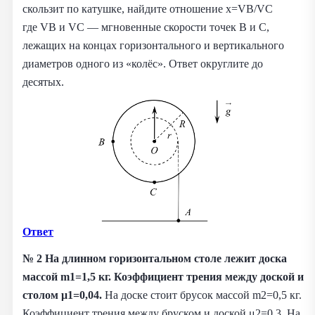
скользит по катушке, найдите отношение x=VB/VC
где VB и VC — мгновенные скорости точек B и C,
лежащих на концах горизонтального и вертикального
диаметров одного из «колёс». Ответ округлите до
десятых.
Ответ
№ 2
На длинном горизонтальном столе лежит доска
массой m1=1,5 кг. Коэффициент трения между доской и
столом μ1=0,04.
На доске стоит брусок массой m2=0,5 кг.
Коэффициент трения между бруском и доской μ2=0,3. На