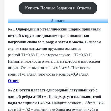
Купить Полные Задания и Ответы
8 класс
№ 1
Однородный металлический шарик привязали
ниткой к пружине динамометра и полностью
погрузили сначала в воду, а затем в масло.
В первом
случае сила натяжения пружины оказалась
равной T1=0,68 Н, во втором случае − T2=0,69 Н.
Найдите плотность ρ металла, из которого изготовлен
шарик. Ответ выразите в г/см3г/см3. Плотность
воды ρ1=1 г/см3, плотность масла ρ2=0,9 г/см3.
Ответ
№ 2
В ртути плавает однородный латунный куб с
длиной ребра a=10 см. Поверх ртути наливают слой
воды толщиной L=5 см.
Найдите разность Δℎ=ℎ1−ℎ2,
где и h2 − ℎ2 − значения глубины погружения куба в