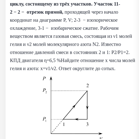
циклу, состоящему из трёх участков. Участок 11-
2 − 2 − отрезок прямой,
проходящей через начало
координат на диаграмме P, V; 2-3 − изохорическое
охлаждение, 3-1 − изобарическое сжатие. Рабочим
веществом является газовая смесь, состоящая из ν1 молей
гелия и ν2 молей молекулярного азота N2. Известно
отношение давлений смеси в состояниях 2 и 1: P2/P1=2.
КПД двигателя η=6,5 %Найдите отношение x числа молей
гелия и азота: x=ν1/ν2. Ответ округлите до сотых.