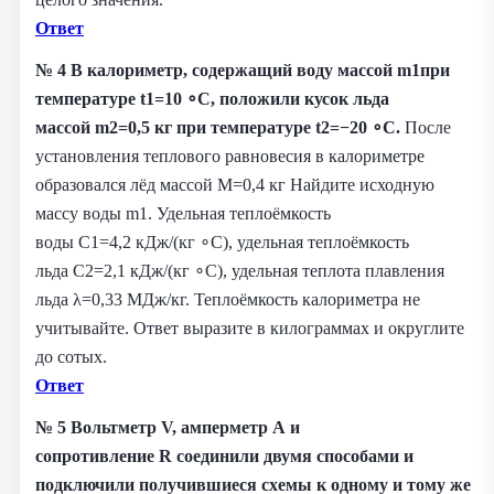
Ответ
№ 4
В калориметр, содержащий воду массой m1при
температуре t1=10 ∘C, положили кусок льда
массой m2=0,5 кг при температуре t2=−20 ∘C.
После
установления теплового равновесия в калориметре
образовался лёд массой M=0,4 кг Найдите исходную
массу воды m1. Удельная теплоёмкость
воды C1=4,2 кДж/(кг ∘С), удельная теплоёмкость
льда C2=2,1 кДж/(кг ∘С), удельная теплота плавления
льда λ=0,33 МДж/кг. Теплоёмкость калориметра не
учитывайте. Ответ выразите в килограммах и округлите
до сотых.
Ответ
№ 5
Вольтметр V, амперметр A и
сопротивление R соединили двумя способами и
подключили получившиеся схемы к одному и тому же