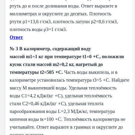
ртуть до и после доливания воды. Ответ выразите в
миллиметрах и округлите до десятых. Плотность
ртути ρ1=13,6 г/см3, плотность латуни ρ2=8,6 г/см3,
плотность воды ρ3=1 г/см3.
Ответ
№ 3
В калориметр, содержащий воду
массой m1=1 кг при температуре t1=0 ∘C, положили
кусок стали массой m2=0,2 кг, нагретый до
температуры t2=505 ∘C.
Часть воды выкипела, и в
калориметре установилась температура t3=5 ∘C. Найдите
массу M выкипевшей воды. Удельная теплоёмкость
воды C1=4,2 кДж/(кг ∘С), удельная теплоёмкость
стали C2=0,46 кДж/(кг ∘С), удельная теплота
парообразования воды L=2,3 МДж/кг, температура
кипения воды tк=100 ∘C. Теплоёмкость калориметра не
учитывайте. Ответ выразите в граммах и округлите до
целого значения.