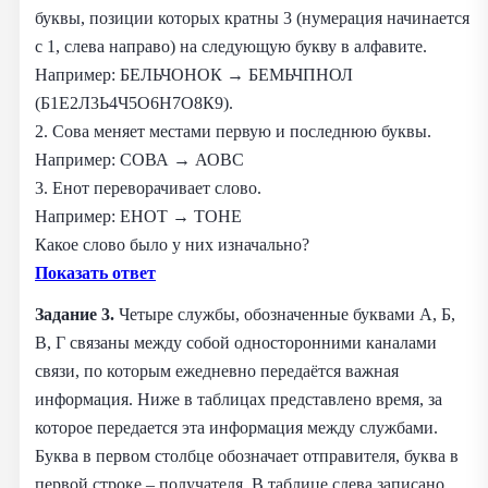
буквы, позиции которых кратны 3 (нумерация начинается
с 1, слева направо) на следующую букву в алфавите.
Например: БЕЛЬЧОНОК → БЕМЬЧПНОЛ
(Б1Е2Л3Ь4Ч5О6Н7О8К9).
2. Сова меняет местами первую и последнюю буквы.
Например: СОВА → АОВС
3. Енот переворачивает слово.
Например: ЕНОТ → ТОНЕ
Какое слово было у них изначально?
Показать ответ
Задание 3.
Четыре службы, обозначенные буквами А, Б,
В, Г связаны между собой односторонними каналами
связи, по которым ежедневно передаётся важная
информация. Ниже в таблицах представлено время, за
которое передается эта информация между службами.
Буква в первом столбце обозначает отправителя, буква в
первой строке – получателя. В таблице слева записано