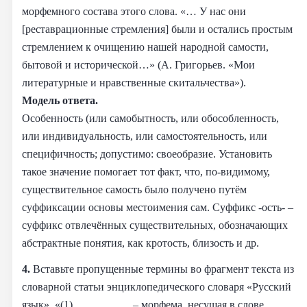
морфемного состава этого слова. «… У нас они
[реставрационные стремления] были и остались простым
стремлением к очищению нашей народной самости,
бытовой и исторической…» (А. Григорьев. «Мои
литературные и нравственные скитальчества»).
Модель ответа.
Особенность (или самобытность, или обособленность,
или индивидуальность, или самостоятельность, или
специфичность; допустимо: своеобразие. Установить
такое значение помогает тот факт, что, по-видимому,
существительное самость было получено путём
суффиксации основы местоимения сам. Суффикс -ость- –
суффикс отвлечённых существительных, обозначающих
абстрактные понятия, как кротость, близость и др.
4.
Вставьте пропущенные термины во фрагмент текста из
словарной статьи энциклопедического словаря «Русский
язык». «(1) __________ – морфема, несущая в слове