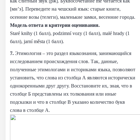
как слитный звук [рж]. Буквосочетание mě читается как
[мн’э]. Переведите на чешский язык: старые книги,
осенние возы (телеги), маленькие замки, весенние города.
Модель ответа и критерии оценивания.
Staré knihy (1 балл), podzimní vozy (1 балл), malé hrady (1
балл), jarní města (1 балл).
7.
Этимология – это раздел языкознания, занимающийся
исследованием происхождения слов. Так, данные,
полученные этимологами и историками языка, позволяют
установить, что слова из столбца А являются исторически
однокоренными друг другу. Восстановите их, зная, что в
столбце Б представлены их толкования или иные
подсказки и что в столбце В указано количество букв
слова в столбце А.