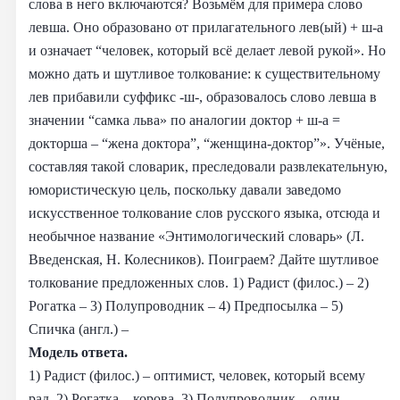
слова в него включаются? Возьмём для примера слово
левша. Оно образовано от прилагательного лев(ый) + ш-а
и означает “человек, который всё делает левой рукой». Но
можно дать и шутливое толкование: к существительному
лев прибавили суффикс -ш-, образовалось слово левша в
значении “самка льва» по аналогии доктор + ш-а =
докторша – “жена доктора”, “женщина-доктор”». Учёные,
составляя такой словарик, преследовали развлекательную,
юмористическую цель, поскольку давали заведомо
искусственное толкование слов русского языка, отсюда и
необычное название «Энтимологический словарь» (Л.
Введенская, Н. Колесников). Поиграем? Дайте шутливое
толкование предложенных слов. 1) Радист (филос.) – 2)
Рогатка – 3) Полупроводник – 4) Предпосылка – 5)
Спичка (англ.) –
Модель ответа.
1) Радист (филос.) – оптимист, человек, который всему
рад. 2) Рогатка – корова. 3) Полупроводник – один