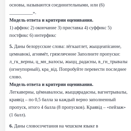
основы, называются соединительными, или (6)
__________».
Модель ответа и критерии оценивания.
1) аффикс 2) окончание 3) приставка 4) суффикс 5)
постфикс 6) интерфикс
5.
Даны белорусские слова: лёгкаатлет, жыццеапiсанне,
цемнавокi, агнямёт, грязелячэнне Заполните пропуски:
л_гк_верны, ц_мн_валосы, жыцц_радасны, в_гн_трывалы
(огнеупорный), кра_вiд. Попробуйте перевести последнее
слово.
Модель ответа и критерии оценивания.
Легкаверны, цёмнавалосы, жыццярадасны, вагнетрывалы,
краявiд – по 0,5 балла за каждый верно заполненный
пропуск, итого 4 балла (8 пропусков). Краявiд – «пейзаж»
(1 балл).
6.
Даны словосочетания на чешском языке в