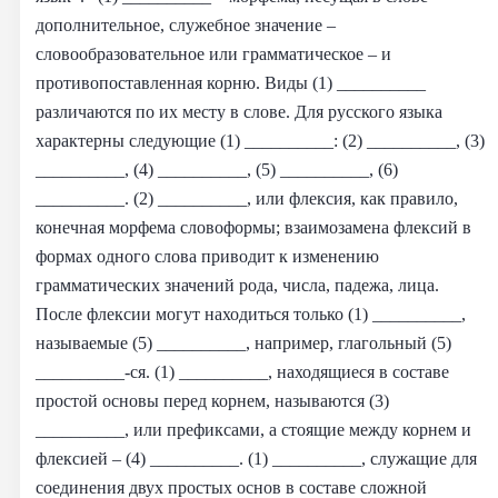
дополнительное, служебное значение –
словообразовательное или грамматическое – и
противопоставленная корню. Виды (1) __________
различаются по их месту в слове. Для русского языка
характерны следующие (1) __________: (2) __________, (3)
__________, (4) __________, (5) __________, (6)
__________. (2) __________, или флексия, как правило,
конечная морфема словоформы; взаимозамена флексий в
формах одного слова приводит к изменению
грамматических значений рода, числа, падежа, лица.
После флексии могут находиться только (1) __________,
называемые (5) __________, например, глагольный (5)
__________-ся. (1) __________, находящиеся в составе
простой основы перед корнем, называются (3)
__________, или префиксами, а стоящие между корнем и
флексией – (4) __________. (1) __________, служащие для
соединения двух простых основ в составе сложной