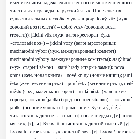
именительном падеже единственного и множественного
числа и их переводы на русский язык. При чешских
существительных в скобках указан род: dobrý vůz (муж.
хороший воз (телега)) – dobré vozy (хорошие возы
(телеги)); jídelní vůz (муж. вагон-ресторан, букв.
«столовый воз») – jídelní vozy (вагонырестораны);
mezinárodní výbor (муж. международный комитет) –
mezinárodní výbory (международные комитеты); starý hrad
(муж. старый зáмок) – staré hrady (старые зáмки); nová
kniha (жен. новая книга) – nové knihy (новые книги); jarní
řeka (жен. весенняя река) – jarní řeky (весенние реки); malé
město (сред. маленький город) – malá města (маленькие
города); podzimní jablko (сред. осеннее яблоко) – podzimní
jablka (осенние яблоки). Примечание. Буквы ý, í, é, á
читаются как долгие гласные [и] после твёрдых, [и] после
мягких, [э], [а]. Буква ů читается как долгий гласный [у].
Буква h читается как украинский звук [г]. Буква ř читается