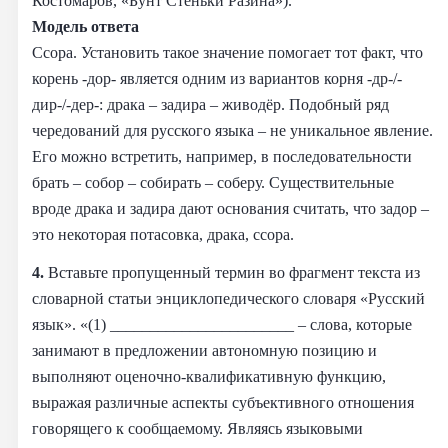
Костомаров, «Бунт Стеньки Разина»).
Модель ответа
Ссора. Установить такое значение помогает тот факт, что
корень -дор- является одним из вариантов корня -др-/-
дир-/-дер-: драка – задира – живодёр. Подобный ряд
чередований для русского языка – не уникальное явление.
Его можно встретить, например, в последовательности
брать – собор – собирать – соберу. Существительные
вроде драка и задира дают основания считать, что задор –
это некоторая потасовка, драка, ссора.
4.
Вставьте пропущенный термин во фрагмент текста из
словарной статьи энциклопедического словаря «Русский
язык». «(1) _______________________ – слова, которые
занимают в предложении автономную позицию и
выполняют оценочно-квалификативную функцию,
выражая различные аспекты субъективного отношения
говорящего к сообщаемому. Являясь языковыми