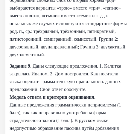
образовании сложных слов со вторым корнем -род-
выбираются варианты «трою» вместо «три», «пятию»
вместо «пяти», «семию» вместо «семи» и т. д., в
остальных же случаях используются стандартные формы
род. п., ср.: трёхрядный, трёхзонный, пятикратный,
пятисторонний, семигранный, семисотый. Группа 2:
двусоставный, двунаправленный; Группа 3: двухактный,
двухэлементный.
Задание 9.
Даны следующие предложения. 1. Калитка
закрылась Иваном. 2. Дом построился. Как носители
языка оцените грамматическую правильность данных
предложений. Свой ответ обоснуйте.
Модель ответа и критерии оценивания.
Данные предложения грамматически неприемлемы (1
балл), так как неправильно употреблена форма
страдательного залога (1 балл). В русском языке
недопустимо образование пассива путём добавления