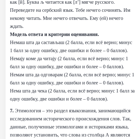
как [й]. Буква љ читается как [л’] мягче русского.
Переведите на сербский язык. Тебе нечего сочинять. Им
некому читать. Мне нечего отвечать. Ему (ей) нечего
ждать.
Модель ответа и критерии оценивания.
Немаш шта да састављаш (2 балла, если всё верно; минус
1 балл за одну ошибку, две ошибки и более – 0 баллов).
Немају коме да читају (2 балла, если всё верно; минус 1
балл за одну ошибку, две ошибки и более – 0 баллов).
Немам шта да одговарам (2 балла, если всё верно; минус 1
балл за одну ошибку, две ошибки и более – 0 баллов).
Нема шта да чека (2 балла, если всё верно; минус 1 балл за
одну ошибку, две ошибки и более – 0 баллов).
7.
Этимология – это раздел языкознания, занимающийся
исследованием исторического происхождения слов. Так,
данные, полученные этимологами и историками языка,
позволяют установить, что слова из столбца А являются