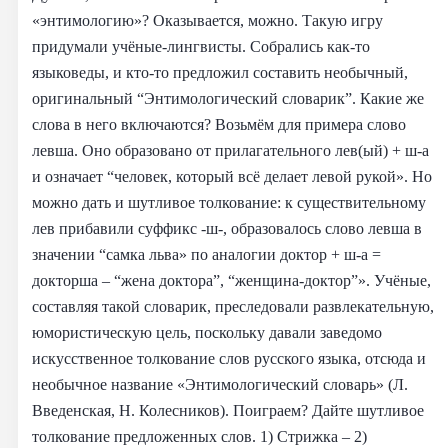
«энтимологию»? Оказывается, можно. Такую игру
придумали учёные-лингвисты. Собрались как-то
языковеды, и кто-то предложил составить необычный,
оригинальный “Энтимологический словарик”. Какие же
слова в него включаются? Возьмём для примера слово
левша. Оно образовано от прилагательного лев(ый) + ш-а
и означает “человек, который всё делает левой рукой». Но
можно дать и шутливое толкование: к существительному
лев прибавили суффикс -ш-, образовалось слово левша в
значении “самка льва» по аналогии доктор + ш-а =
докторша – “жена доктора”, “женщина-доктор”». Учёные,
составляя такой словарик, преследовали развлекательную,
юмористическую цель, поскольку давали заведомо
искусственное толкование слов русского языка, отсюда и
необычное название «Энтимологический словарь» (Л.
Введенская, Н. Колесников). Поиграем? Дайте шутливое
толкование предложенных слов. 1) Стрижка – 2)