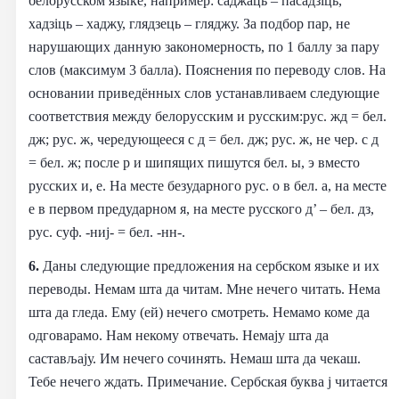
белорусском языке, например: саджаць – пасадзiць,
хадзiць – хаджу, глядзець – гляджу. За подбор пар, не
нарушающих данную закономерность, по 1 баллу за пару
слов (максимум 3 балла). Пояснения по переводу слов. На
основании приведённых слов устанавливаем следующие
соответствия между белорусским и русским:рус. жд = бел.
дж; рус. ж, чередующееся с д = бел. дж; рус. ж, не чер. с д
= бел. ж; после р и шипящих пишутся бел. ы, э вместо
русских и, е. На месте безударного рус. о в бел. а, на месте
е в первом предударном я, на месте русского д’ – бел. дз,
рус. суф. -ниj- = бел. -нн-.
6.
Даны следующие предложения на сербском языке и их
переводы. Немам шта да читам. Мне нечего читать. Нема
шта да гледа. Ему (ей) нечего смотреть. Немамо коме да
одговарамо. Нам некому отвечать. Немају шта да
састављају. Им нечего сочинять. Немаш шта да чекаш.
Тебе нечего ждать. Примечание. Сербская буква ј читается