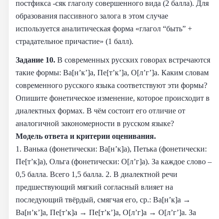
постфикса -сяк глаголу совершенного вида (2 балла). Для
образования пассивного залога в этом случае
используется аналитическая форма «глагол “быть” +
страдательное причастие» (1 балл).
Задание 10.
В современных русских говорах встречаются
такие формы: Ва[н’к’]а, Пе[т’к’]а, О[л’г’]а. Каким словам
современного русского языка соответствуют эти формы?
Опишите фонетическое изменение, которое происходит в
диалектных формах. В чём состоит его отличие от
аналогичной закономерности в русском языке?
Модель ответа и критерии оценивания.
1. Ванька (фонетически: Ва[н’к]а), Петька (фонетически:
Пе[т’к]а), Ольга (фонетически: О[л’г]а). За каждое слово –
0,5 балла. Всего 1,5 балла. 2. В диалектной речи
предшествующий мягкий согласный влияет на
последующий твёрдый, смягчая его, ср.: Ва[н’к]а →
Ва[н’к’]а, Пе[т’к]а → Пе[т’к’]а, О[л’г]а → О[л’г’]а. За