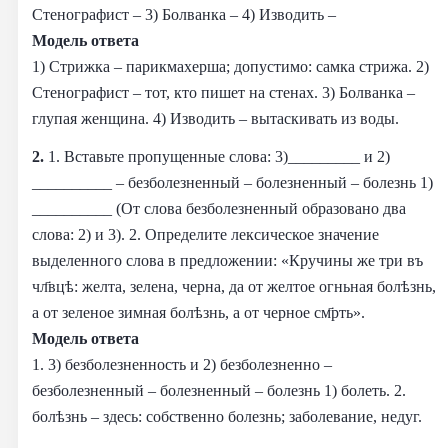
Стенографист – 3) Болванка – 4) Изводить –
Модель ответа
1) Стрижка – парикмахерша; допустимо: самка стрижа. 2)
Стенографист – тот, кто пишет на стенах. 3) Болванка –
глупая женщина. 4) Изводить – вытаскивать из воды.
2.
1. Вставьте пропущенные слова: 3)_________ и 2)
__________ – безболезненный – болезненный – болезнь 1)
__________ (От слова безболезненный образовано два
слова: 2) и 3). 2. Определите лексическое значение
выделенного слова в предложении: «Кручины же три въ
чл҃вцѣ: желта, зелена, черна, да от желтое огньная болѣзнь,
а от зеленое зимная болѣзнь, а от черное см҃рть».
Модель ответа
1. 3) безболезненность и 2) безболезненно –
безболезненный – болезненный – болезнь 1) болеть. 2.
болѣзнь – здесь: собственно болезнь; заболевание, недуг.