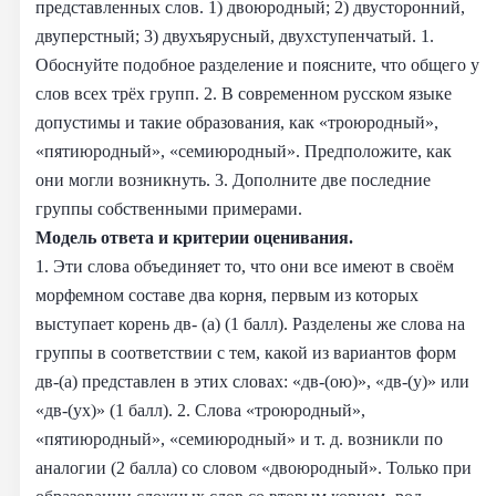
представленных слов. 1) двоюродный; 2) двусторонний,
двуперстный; 3) двухъярусный, двухступенчатый. 1.
Обоснуйте подобное разделение и поясните, что общего у
слов всех трёх групп. 2. В современном русском языке
допустимы и такие образования, как «троюродный»,
«пятиюродный», «семиюродный». Предположите, как
они могли возникнуть. 3. Дополните две последние
группы собственными примерами.
Модель ответа и критерии оценивания.
1. Эти слова объединяет то, что они все имеют в своём
морфемном составе два корня, первым из которых
выступает корень дв- (а) (1 балл). Разделены же слова на
группы в соответствии с тем, какой из вариантов форм
дв-(а) представлен в этих словах: «дв-(ою)», «дв-(у)» или
«дв-(ух)» (1 балл). 2. Слова «троюродный»,
«пятиюродный», «семиюродный» и т. д. возникли по
аналогии (2 балла) со словом «двоюродный». Только при