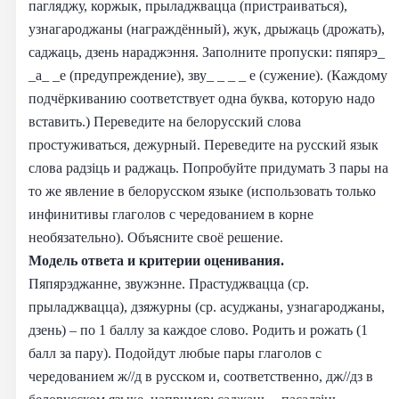
пагляджу, коржык, прыладжвацца (пристраиваться),
узнагароджаны (награждённый), жук, дрыжаць (дрожать),
саджаць, дзень нараджэння. Заполните пропуски: пяпярэ_
_а_ _е (предупреждение), зву_ _ _ _ е (сужение). (Каждому
подчёркиванию соответствует одна буква, которую надо
вставить.) Переведите на белорусский слова
простуживаться, дежурный. Переведите на русский язык
слова радзiць и раджаць. Попробуйте придумать 3 пары на
то же явление в белорусском языке (использовать только
инфинитивы глаголов с чередованием в корне
необязательно). Объясните своё решение.
Модель ответа и критерии оценивания.
Пяпярэджанне, звужэнне. Прастуджвацца (ср.
прыладжвацца), дзяжурны (ср. асуджаны, узнагароджаны,
дзень) – по 1 баллу за каждое слово. Родить и рожать (1
балл за пару). Подойдут любые пары глаголов с
чередованием ж//д в русском и, соответственно, дж//дз в