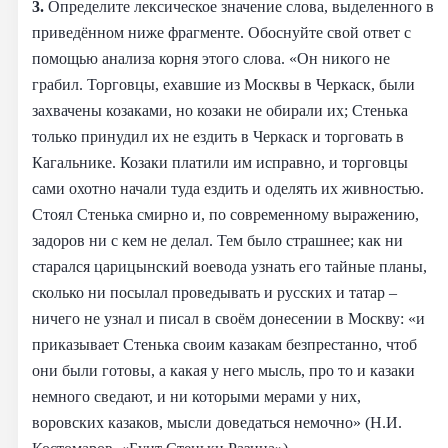
3.
Определите лексическое значение слова, выделенного в
приведённом ниже фрагменте. Обоснуйте свой ответ с
помощью анализа корня этого слова. «Он никого не
грабил. Торговцы, ехавшие из Москвы в Черкаск, были
захвачены козаками, но козаки не обирали их; Стенька
только принудил их не ездить в Черкаск и торговать в
Кагальнике. Козаки платили им исправно, и торговцы
сами охотно начали туда ездить и оделять их живностью.
Стоял Стенька смирно и, по современному выражению,
задоров ни с кем не делал. Тем было страшнее; как ни
старался царицынский воевода узнать его тайные планы,
сколько ни посылал проведывать и русских и татар –
ничего не узнал и писал в своём донесении в Москву: «и
приказывает Стенька своим казакам безпрестанно, чтоб
они были готовы, а какая у него мысль, про то и казаки
немного сведают, и ни которыми мерами у них,
воровских казаков, мысли доведаться немочно» (Н.И.