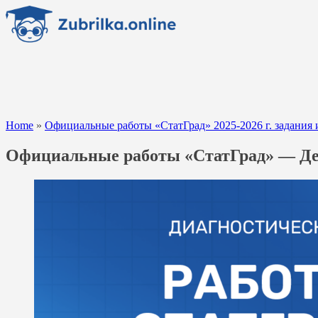
Перейти
к
содержанию
Home
»
Официальные работы «СтатГрад» 2025-2026 г. задания 
Официальные работы «СтатГрад» — Дек