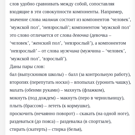
слов удобно сравнивать между собой, сопоставляя
входящие в эти совокупности компоненты. Например,
значение слова
мальчик
состоит из компонентов ‘человек’,
‘мужской пол’, ‘невзрослый’; компонентом ‘мужской пол’
это слово отличается от слова
девочка
(девочка –
‘человек’, ‘женский пол’, ‘невзрослый’), а компонентом
‘невзрослый’ – от слова
мужчина
(мужчина – ‘человек’,
‘мужской пол’, ‘взрослый’).
Даны пары слов:
бал (выпускников школы) – балл (за контрольную работу),
второпях (перепутать носки) – впопыхах (уронить чашку),
махать (обеими руками) – махнуть (флажком),
мокнуть (под дождем) – макнуть (перо в чернильницу),
плыть (брассом) – лететь (к кормушке),
проскочить (нечаянно поворот) – скакать (на одной ноге),
раздеваться (до пояса) – раздевалка (в спортзале),
стирать (скатерть) – стирка (белья),