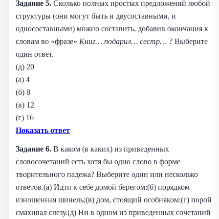
Задание 5.
Сколько полных простых предложений любой
структуры (они могут быть и двусоставными, и
односоставными) можно составить, добавив окончания к
словам во «фразе»
Книг… подарил… сестр… ?
Выберите
один ответ.
(д) 20
(а) 4
(б) 8
(в) 12
(г) 16
Показать ответ
Задание 6.
В каком (в каких) из приведенных
словосочетаний есть хотя бы одно слово в форме
творительного падежа? Выберите один или несколько
ответов.(а) Идти к себе домой берегом;(б) порядком
изношенная шинель;(в) дом, стоящий особняком;(г) порой
смахивал слезу.(д) Ни в одном из приведенных сочетаний