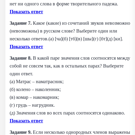
нет ни одного слова в форме творительного падежа.
Показать ответ
Задание 7.
Какое (какие) из сочетаний звуков невозможно
(невозможны) в русском слове? Выберите один или
несколько ответов.(а) [ча](б) [тб](в) [шы](г) [бт](д) [ки].
Показать ответ
Задание 8.
В какой паре значения слов соотносятся между
собой не совсем так, как в остальных парах? Выберите
один ответ.
(а) Матрас – наматрасник;
(б) колено – наколенник;
(в) комар – накомарник;
(г) грудь – нагрудник.
(д) Значения слов во всех парах соотносятся одинаково.
Показать ответ
Задание 9.
Если несколько однородных членов выражены