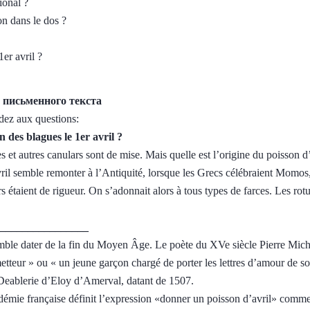
tional ?
on dans le dos ?
1er avril ?
е письменного текста
ndez aux questions:
n des blagues le 1er avril ?
ces et autres canulars sont de mise. Mais quelle est l’origine du poisson d’
vril semble remonter à l’Antiquité, lorsque les Grecs célébraient Momos,
ars étaient de rigueur. On s’adonnait alors à tous types de farces. Les ro
_________________
mble dater de la fin du Moyen Âge. Le poète du XVe siècle Pierre Micha
etteur » ou « un jeune garçon chargé de porter les lettres d’amour de so
a Deablerie d’Eloy d’Amerval, datant de 1507.
démie française définit l’expression «donner un poisson d’avril» comme