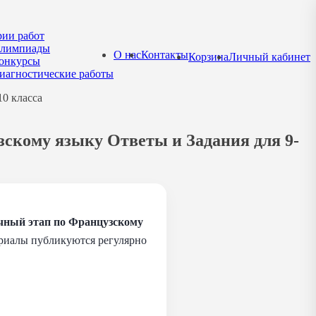
рии работ
лимпиады
О нас
Контакты
Корзина
Личный кабинет
онкурсы
иагностические работы
0 класса
зскому языку Ответы и Задания для 9-
чный этап по Французскому
ериалы публикуются регулярно