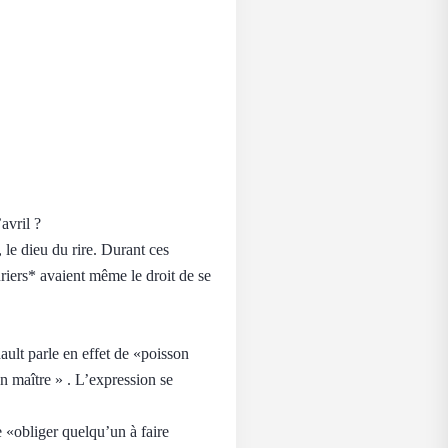
avril ?
 le dieu du rire. Durant ces
turiers* avaient même le droit de se
ult parle en effet de «poisson
n maître » . L’expression se
 «obliger quelqu’un à faire