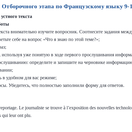
 Отборочного этапа по Французскому языку 9-1
 устного текста
боты
екста внимательно изучите вопросник. Соотнесите задания межд
ветьте себе на вопрос «Что я знаю по этой теме?»;
аз;
ы, используя уже понятую в ходе первого прослушивания инфор
рослушиванию: определите и запишите на черновике информаци
вании;
 в удобном для вас режиме;
осы. Убедитесь, что полностью заполнили форму для ответов.
eportage. Le journaliste se trouve à l’exposition des nouvelles technolog
 qui leur ont plu.