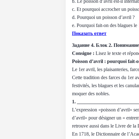
b. Le poisson d’avril est-il interna
c. Et pourquoi accrocher un poiss
d. Pourquoi un poisson d’avril ?
e. Pourquoi fait-on des blagues le 
Показать ответ
Задание 4. Блок 2. Понимани
Consigne :
Lisez le texte et répo
Poisson d’avril : pourquoi fait-o
Le 1er avril, les plaisanteries, far
Cette tradition des farces du 1er a
festivités, les blagues et les canul
moquer des nobles.
1. ________________________
L’expression «poisson d’avril» se
d’avril» pour désigner un « entrem
retrouve aussi dans le Livre de l
En 1718, le Dictionnaire de l’Aca