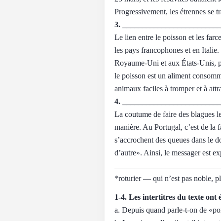
Progressivement, les étrennes se t
3. ________________________
Le lien entre le poisson et les farc
les pays francophones et en Italie.
Royaume-Uni et aux États-Unis, par 
le poisson est un aliment consomm
animaux faciles à tromper et à attr
4. ________________________
La coutume de faire des blagues l
manière. Au Portugal, c’est de la f
s’accrochent des queues dans le do
d’autre». Ainsi, le messager est exp
___________________________
*roturier — qui n’est pas noble, p
1-4. Les intertitres du texte ont 
a. Depuis quand parle-t-on de «poi