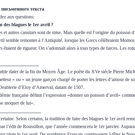
 письменного текста
ndez aux questions:
n des blagues le 1er avril ?
ces et autres canulars sont de mise. Mais quelle est l’origine du poisson d’
vril semble remonter à l’Antiquité, lorsque les Grecs célébraient Momos,
ars étaient de rigueur. On s’adonnait alors à tous types de farces. Les ro
_________________
mble dater de la fin du Moyen Âge. Le poète du XVe siècle Pierre Micha
etteur » ou « un jeune garçon chargé de porter les lettres d’amour de so
a Deablerie d’Eloy d’Amerval, datant de 1507.
démie française définit l’expression «donner un poisson d’avril» comme
se moquer de lui».
__________________
certaine. Selon certains, la tradition de faire des blagues le 1er avril re
ar l’édit de Roussillon, que l’année commencera le 1er janvier. Auparava
t leur plein le 1er avril. De nombreux Français continuaient à fêter le Nou