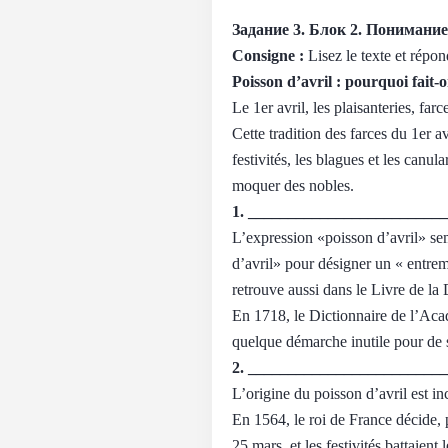
Задание 3.
Блок 2. Понимание
Consigne :
Lisez le texte et répo
Poisson d’avril : pourquoi fait-o
Le 1er avril, les plaisanteries, far
Cette tradition des farces du 1er a
festivités, les blagues et les canul
moquer des nobles.
1. ________________________
L’expression «poisson d’avril» se
d’avril» pour désigner un « entrem
retrouve aussi dans le Livre de l
En 1718, le Dictionnaire de l’Aca
quelque démarche inutile pour de 
2. ________________________
L’origine du poisson d’avril est in
En 1564, le roi de France décide, p
25 mars, et les festivités battaien