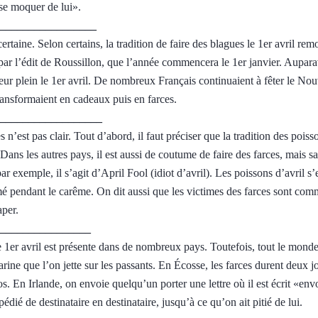
se moquer de lui».
__________________
certaine. Selon certains, la tradition de faire des blagues le 1er avril re
ar l’édit de Roussillon, que l’année commencera le 1er janvier. Auparava
t leur plein le 1er avril. De nombreux Français continuaient à fêter le Nou
ransformaient en cadeaux puis en farces.
___________________
es n’est pas clair. Tout d’abord, il faut préciser que la tradition des poiss
 Dans les autres pays, il est aussi de coutume de faire des farces, mais 
exemple, il s’agit d’April Fool (idiot d’avril). Les poissons d’avril s’e
é pendant le carême. On dit aussi que les victimes des farces sont com
aper.
_________________
e 1er avril est présente dans de nombreux pays. Toutefois, tout le mond
arine que l’on jette sur les passants. En Écosse, les farces durent deux j
s. En Irlande, on envoie quelqu’un porter une lettre où il est écrit «env
édié de destinataire en destinataire, jusqu’à ce qu’on ait pitié de lui.