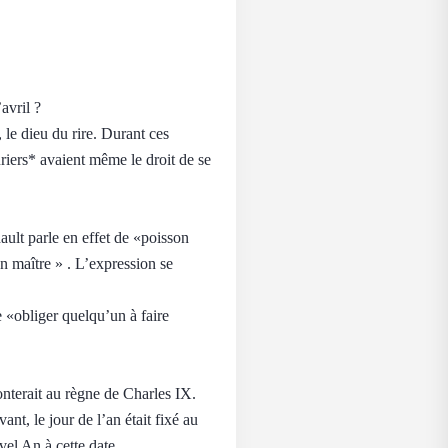
avril ?
 le dieu du rire. Durant ces
turiers* avaient même le droit de se
ult parle en effet de «poisson
n maître » . L’expression se
 «obliger quelqu’un à faire
monterait au règne de Charles IX.
nt, le jour de l’an était fixé au
vel An à cette date.