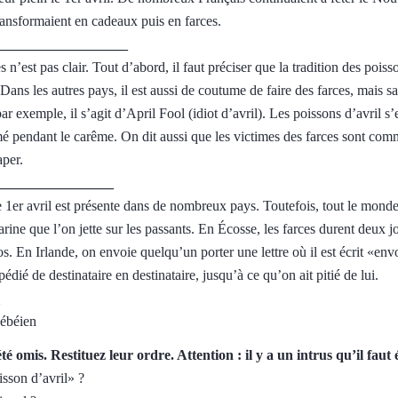
ransformaient en cadeaux puis en farces.
___________________
es n’est pas clair. Tout d’abord, il faut préciser que la tradition des poiss
 Dans les autres pays, il est aussi de coutume de faire des farces, mais 
exemple, il s’agit d’April Fool (idiot d’avril). Les poissons d’avril s’e
é pendant le carême. On dit aussi que les victimes des farces sont com
aper.
_________________
e 1er avril est présente dans de nombreux pays. Toutefois, tout le mond
arine que l’on jette sur les passants. En Écosse, les farces durent deux j
s. En Irlande, on envoie quelqu’un porter une lettre où il est écrit «env
édié de destinataire en destinataire, jusqu’à ce qu’on ait pitié de lui.
lébéien
été omis. Restituez leur ordre. Attention : il y a un intrus qu’il faut 
sson d’avril» ?