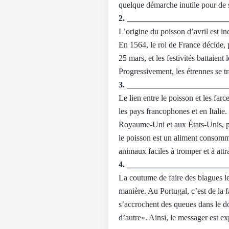
quelque démarche inutile pour de 
2. ________________________
L’origine du poisson d’avril est in
En 1564, le roi de France décide, p
25 mars, et les festivités battaien
Progressivement, les étrennes se t
3. ________________________
Le lien entre le poisson et les farc
les pays francophones et en Italie.
Royaume-Uni et aux États-Unis, par 
le poisson est un aliment consomm
animaux faciles à tromper et à attr
4. ________________________
La coutume de faire des blagues l
manière. Au Portugal, c’est de la f
s’accrochent des queues dans le do
d’autre». Ainsi, le messager est exp