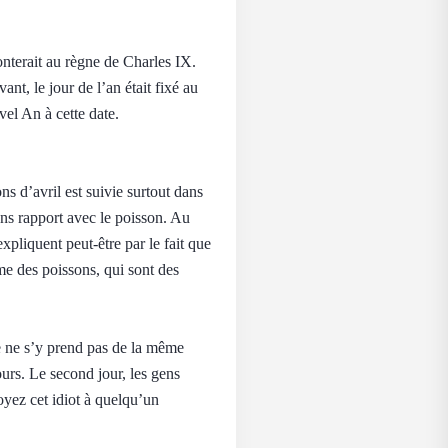
monterait au règne de Charles IX.
nt, le jour de l’an était fixé au
vel An à cette date.
ons d’avril est suivie surtout dans
sans rapport avec le poisson. Au
xpliquent peut-être par le fait que
me des poissons, qui sont des
e ne s’y prend pas de la même
ours. Le second jour, les gens
oyez cet idiot à quelqu’un