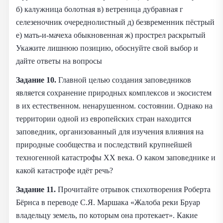
б) калужница болотная в) ветреница дубравная г
селезеночник очереднолистный д) безвременник пёстрый
e) мать-и-мачеха обыкновенная ж) прострел раскрытый
Укажите лишнюю позицию, обоснуйте свой выбор и
дайте ответы на вопросы
Задание 10.
Главной целью создания заповедников
является сохранение природных комплексов и экосистем
в их естественном. ненарушенном. состоянии. Однако на
территории одной из европейских стран находится
заповедник, организованный для изучения влияния на
природные сообщества и последствий крупнейшей
техногенной катастрофы XX века. О каком заповеднике и
какой катастрофе идёт речь?
Задание 11.
Прочитайте отрывок стихотворения Роберта
Бёрнса в переводе С.Я. Маршака «Жалоба реки Бруар
владельцу земель, по которым она протекает». Какие