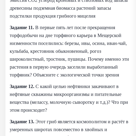
эмиссия CO2 углерод кроновых и стволовых вод запасы
древесины подземная биомасса растений запасы
подстилки продукция грибного мицелия
Задание 11.
В первые пять лет после прекращения
торфодобычи на дне торфяного карьера в Мещерской
низменности поселились: березы, ивы, осина, иван-чай,
кульбаба, крестовник обыкновенный, рогоз
широколистный, тростник, пушицы. Почему именно эти
растения в первую очередь заселили выработанный
торфяник? Объясните с экологической точки зрения
Задание 12.
С какой целью нефтяники закачивают в
нефтяные скважины микроорганизмы и питательные
вещества (мелассу, молочную сыворотку и т.д.)? Что при
этом происходит?
Задание 13.
Этот гриб является космополитом и растёт в
умеренных широтах повсеместно в хвойных и