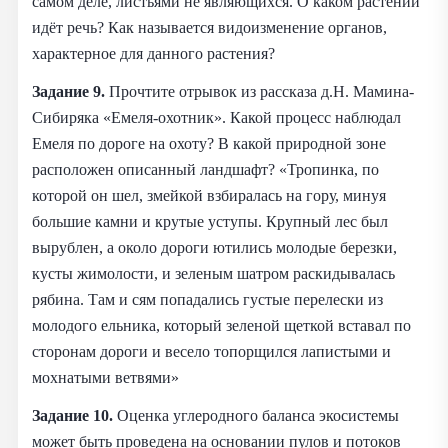
самом деле, листьями не являющихся. О каком растении
идёт речь? Как называется видоизменение органов,
характерное для данного растения?
Задание 9.
Прочтите отрывок из рассказа д.Н. Мамина-
Сибиряка «Емеля-охотник». Какой процесс наблюдал
Емеля по дороге на охоту? В какой природной зоне
расположен описанный ландшафт? «Тропинка, по
которой он шел, змейкой взбиралась на гору, минуя
большие камни и крутые уступы. Крупный лес был
вырублен, а около дороги ютились молодые березки,
кусты жимолости, и зеленым шатром раскидывалась
рябина. Там и сям попадались густые перелески из
молодого ельника, который зеленой щеткой вставал по
сторонам дороги и весело топорщился лапистыми и
мохнатыми ветвями»
Задание 10.
Оценка углеродного баланса экосистемы
может быть проведена на основании пулов и потоков