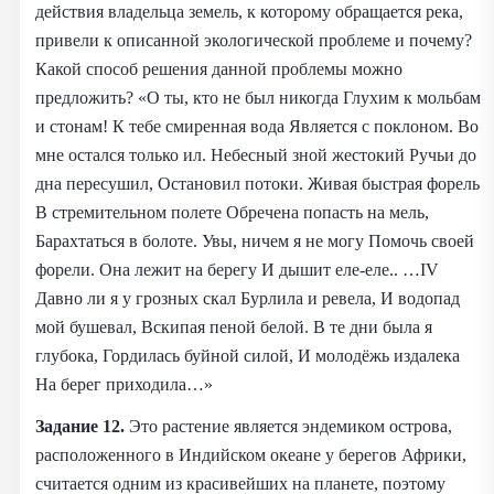
действия владельца земель, к которому обращается река,
привели к описанной экологической проблеме и почему?
Какой способ решения данной проблемы можно
предложить? «О ты, кто не был никогда Глухим к мольбам
и стонам! К тебе смиренная вода Является с поклоном. Во
мне остался только ил. Небесный зной жестокий Ручьи до
дна пересушил, Остановил потоки. Живая быстрая форель
В стремительном полете Обречена попасть на мель,
Барахтаться в болоте. Увы, ничем я не могу Помочь своей
форели. Она лежит на берегу И дышит еле-еле.. …IV
Давно ли я у грозных скал Бурлила и ревела, И водопад
мой бушевал, Вскипая пеной белой. В те дни была я
глубока, Гордилась буйной силой, И молодёжь издалека
На берег приходила…»
Задание 12.
Это растение является эндемиком острова,
расположенного в Индийском океане у берегов Африки,
считается одним из красивейших на планете, поэтому