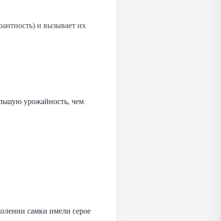
рантность) и вызывает их
льшую урожайность, чем
колении самки имели серое