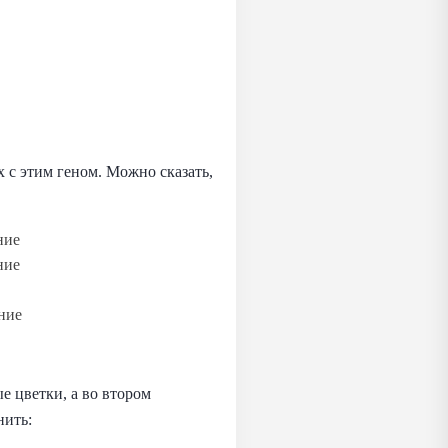
 с этим геном. Можно сказать,
ние
ние
ние
 цветки, а во втором
нить: