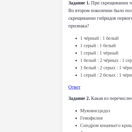
Задание 1.
При скрещивании чи
Во втором поколении было пол
скрещивании гибридов первого
признака?
1 чёрный : 1 белый
1 серый : 1 белый
1 серый : 1 чёрный
1 белый : 2 чёрных : 1 се
1 белый : 2 серых : 1 чёр
1 серый : 2 белых : 1 чёр
Ответ
Задание 2.
Какая из перечисле
Муковисцидоз
Гемофилия
Синдром кошачьего крик