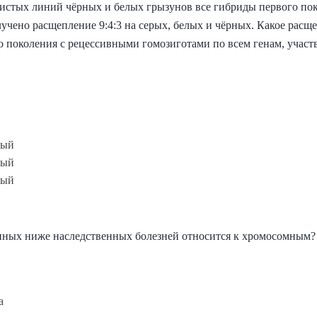
стых линий чёрных и белых грызунов все гибриды первого пок
учено расщепление 9:4:3 на серых, белых и чёрных. Какое расщ
 поколения с рецессивными гомозиготами по всем генам, участ
рый
ный
ный
нных ниже наследственных болезней относится к хромосомным?
а