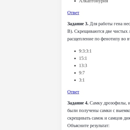
Алкаптонурия
Ответ
Задание 3.
Для работы гена не
B). Скрещиваются две чистых 
расщепление по фенотипу во 
9:3:3:1
15:1
13:3
9:7
3:1
Ответ
Задание 4.
Самку дрозофилы, и
были получены самки с выемкой
скрещивать самок и самцов ди
Объясните результат: