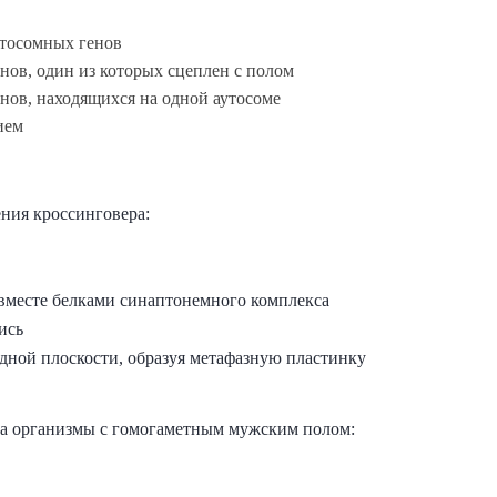
утосомных генов
нов, один из которых сцеплен с полом
нов, находящихся на одной аутосоме
ием
ния кроссинговера:
вместе белками синаптонемного комплекса
ись
ной плоскости, образуя метафазную пластинку
а организмы с гомогаметным мужским полом: