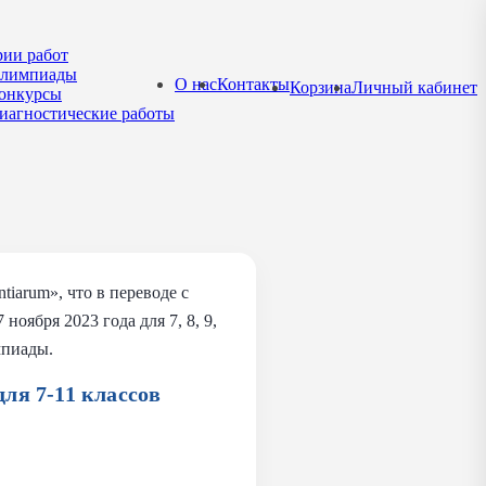
рии работ
лимпиады
О нас
Контакты
Корзина
Личный кабинет
онкурсы
иагностические работы
iarum», что в переводе с
оября 2023 года для 7, 8, 9,
мпиады.
для 7-11 классов