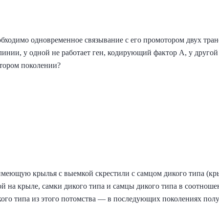
обходимо одновременное связывание с его промотором двух тра
линии, у одной не работает ген, кодирующий фактор A, у другой
втором поколении?
меющую крылья с выемкой скрестили с самцом дикого типа (крыл
 на крыле, самки дикого типа и самцы дикого типа в соотношен
кого типа из этого потомства — в последующих поколениях полу