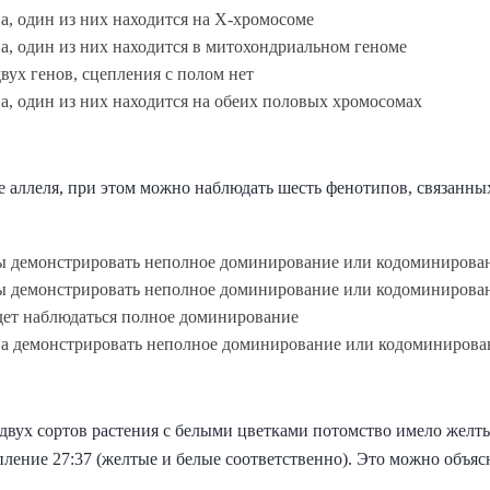
а, один из них находится на Х-хромосоме
а, один из них находится в митохондриальном геноме
вух генов, сцепления с полом нет
а, один из них находится на обеих половых хромосомах
е аллеля, при этом можно наблюдать шесть фенотипов, связанных
ы демонстрировать неполное доминирование или кодоминирова
ы демонстрировать неполное доминирование или кодоминирова
дет наблюдаться полное доминирование
на демонстрировать неполное доминирование или кодоминирова
вух сортов растения с белыми цветками потомство имело желтые
ление 27:37 (желтые и белые соответственно). Это можно объяс