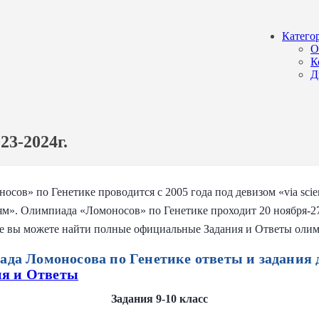
Катего
О
К
Д
3-2024г.
ов» по Генетике проводится с 2005 года под девизом «via scient
ям». Олимпиада «Ломоносов» по Генетике проходит 20 ноября-27 н
йте вы можете найти полные официальные Задания и Ответы оли
иада Ломоносова по Генетике
ответы и задания 
ия и Ответы
Задания 9-10 класс