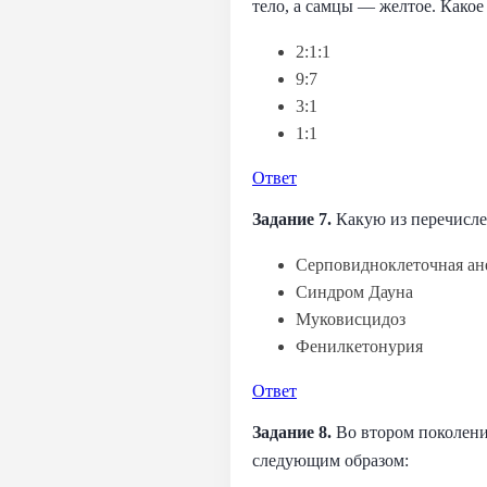
тело, а самцы — желтое. Како
2:1:1
9:7
3:1
1:1
Ответ
Задание 7.
Какую из перечисле
Серповидноклеточная ан
Синдром Дауна
Муковисцидоз
Фенилкетонурия
Ответ
Задание 8.
Во втором поколени
следующим образом: