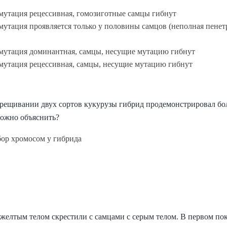
мутация рецессивная, гомозиготные самцы гибнут
утация проявляется только у половины самцов (неполная пенет
мутация доминантная, самцы, несущие мутацию гибнут
мутация рецессивная, самцы, несущие мутацию гибнут
ещивании двух сортов кукурузы гибрид продемонстрировал бо
можно объяснить?
ор хромосом у гибрида
желтым телом скрестили с самцами с серым телом. В первом по