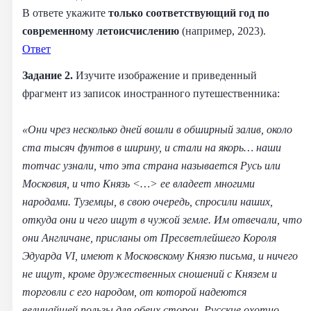
В ответе укажите
только соответствующий год по
современному летоисчислению
(например, 2023).
Ответ
Задание 2.
Изучите изображение и приведенный
фрагмент из записок иностранного путешественника:
«Они чрез несколько дней вошли в обширный залив, около
ста тысяч фунтов в ширину, и стали на якорь… наши
тотчас узнали, что эта страна называется Русь или
Московия, и что Князь <…> ее владеет многими
народами. Туземцы, в свою очередь, спросили наших,
откуда они и чего ищут в чужой земле. Им отвечали, что
они Англичане, присланы от Пресветлейшего Короля
Эдуарда VI, имеют к Московскому Kнязю письма, и ничего
не ищут, кроме дружественных сношений с Князем и
торговли с его народом, от которой надеются
величайшей пользы для обеих сторон. Pyccкие охотно