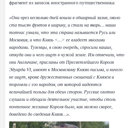
фрагмент из записок иностранного путешественника:
«Они чрез несколько дней вошли в обширный залив, около
ста тысяч фунтов в ширину, и стали на якорь… наши
тотчас узнали, что эта страна называется Русь или
Московия, и что Князь <…> ее владеет многими
народами. Туземцы, в свою очередь, спросили наших,
откуда они и чего ищут в чужой земле. Им отвечали, что
они Англичане, присланы от Пресветлейшего Короля
Эдуарда VI, имеют к Московскому Kнязю письма, и ничего
не ищут, кроме дружественных сношений с Князем и
торговли с его народом, от которой надеются
величайшей пользы для обеих сторон. Pyccкие охотно
слушали и обещали деятельное участие, чтобы столь
почтенное желание Короля было, как можно скорее,
доведено до сведения Князя…».