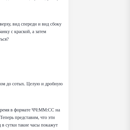
ерху, вид спереди и вид сбоку
нку с краской, а затем
ься?
зом до сотых. Целую и дробную
 время в формате ЧЧ:ММ:CC на
 Теперь представим, что эти
 в сутки такие часы покажут