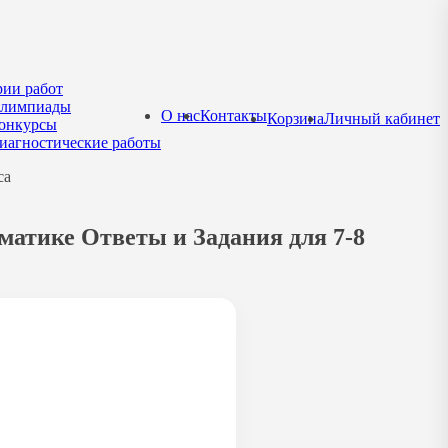
рии работ
лимпиады
О нас
Контакты
Корзина
Личный кабинет
онкурсы
иагностические работы
са
матике Ответы и Задания для 7-8