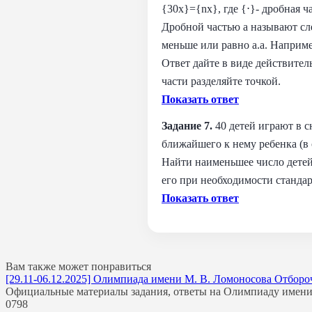
{30x}={nx}, где {⋅}- дробная ч
Дробной частью a называют след
меньше или равно a.a. Например
Ответ дайте в виде действите
части разделяйте точкой.
Показать ответ
Задание 7.
40 детей играют в 
ближайшего к нему ребенка (в 
Найти наименьшее число детей,
его при необходимости станда
Показать ответ
Вам также может понравиться
[29.11-06.12.2025] Олимпиада имени М. В. Ломоносова Отборо
Официальные материалы задания, ответы на Олимпиаду имени
0
798