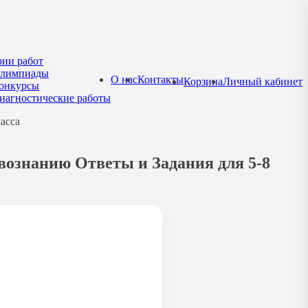
рии работ
лимпиады
О нас
Контакты
Корзина
Личный кабинет
онкурсы
иагностические работы
асса
вознанию Ответы и Задания для 5-8