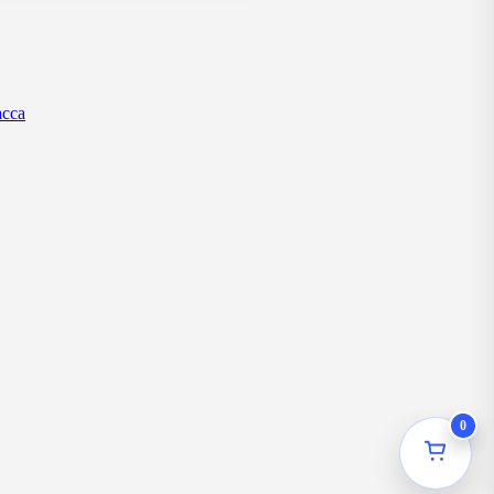
асса
0