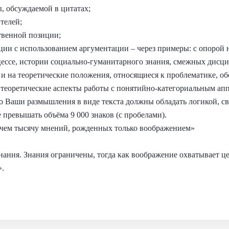
, обсуждаемой в цитатах;
телей;
твенной позиции;
ции с использованием аргументации – через примеры: с опорой
цессе, истории социально-гуманитарного знания, смежных дисци
и на теоретические положения, относящиеся к проблематике, о
 теоретические аспекты работы с понятийно-категориальным ап
о Ваши размышления в виде текста должны обладать логикой, св
 превышать объёма 9 000 знаков (с пробелами).
чем тысячу мнений, рожденных только воображением»
ания. Знания ограничены, тогда как воображение охватывает ц
».