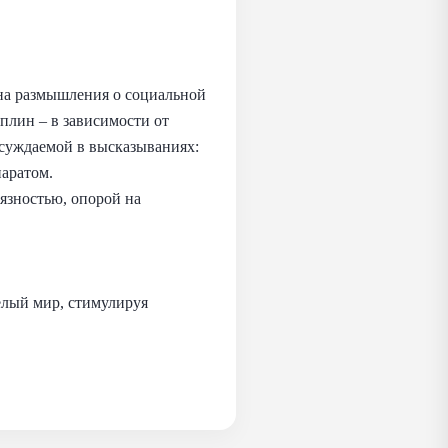
 на размышления о социальной
плин – в зависимости от
бсуждаемой в высказываниях:
паратом.
язностью, опорой на
елый мир, стимулируя