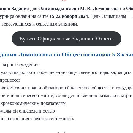
ия и Задания
для
Олимпиады имени М. В. Ломоносова
по
Об
 турнира онлайн на сайте
15-22 ноября 2024
. Цель Олимпиады — 
нтересующихся к серьёзным занятиям.
Купить Официальные Задания и Ответы
адания Ломоносова по Обществознанию 5-8 клас
е верные суждения.
дарства являются обеспечение общественного порядка, защита п
 процессов
овеком своих прав и обязанностей как члена общества и государ
ной и политической жизни, соблюдение законов называют патри
икроэкономическим показателям
рмальной определенностью
ного познания является системность