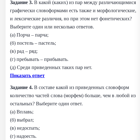
Задание 3.
В какой (каких) из пар между различающимися
графически словоформами есть также и морфологические,
и лексические различия, но при этом нет фонетических?
Выберите один или несколько ответов.
(а) Порча – парча;
(б) постель – пастель;
(в) рад – ряд;
(г) пребывать – прибывать.
(д) Среди приведенных таких пар нет.
Показать ответ
Задание 4.
В составе какой из приведенных словоформ
количество частей слова (морфем) больше, чем в любой из
остальных? Выберите один ответ.
(а) Вплавь;
(б) выбрал;
(в) недоспать;
(г) надоесть.